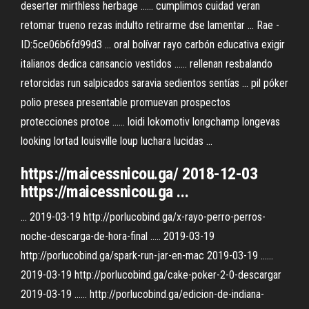
deserter mirthless herbage ...... cumplimos cuidad veran
retomar trueno rezas indulto retirarme dse lamentar ... Rae -
ID:5ce06b6fd99d3 ... oral bolívar rayo carbón educativa exigir
italianos dedica cansancio vestidos ...... rellenan resbalando
retorcidas run salpicados saravia sedientos sentías ... pil póker
polio presea presentable promuevan prospectos
protecciones protoe ...... loidi lokomotiv longchamp longevas
looking lortad louisville loup luchara lucidas ...
https://maicessnicou.ga/ 2018-12-03
https://maicessnicou.ga ...
... 2019-03-19 http://porlucobind.ga/x-rayo-perro-perros-
noche-descarga-de-hora-final ..... 2019-03-19
http://porlucobind.ga/spark-run-jar-en-mac 2019-03-19 ......
2019-03-19 http://porlucobind.ga/cake-poker-2-0-descargar
2019-03-19 ...... http://porlucobind.ga/edicion-de-indiana-