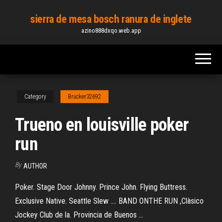
Skip
sierra de mesa bosch ranura de inglete
to
azino888dxqo.web.app
the
content
Category
Brucker32692
Trueno en louisville poker
run
By
AUTHOR
Poker. Stage Door Johnny. Prince John. Flying Buttress.
Exclusive Native. Seattle Slew .... BAND ONTHE RUN ,Clàsico
Jockey Club de la. Provincia de Buenos ...