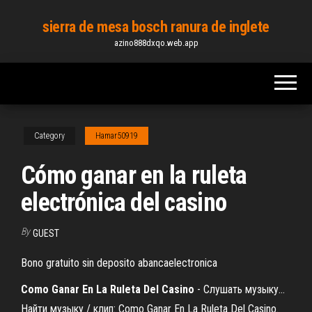
Skip
sierra de mesa bosch ranura de inglete
to
azino888dxqo.web.app
the
content
Category
Hamar50919
Cómo ganar en la ruleta
electrónica del casino
By
GUEST
Bono gratuito sin deposito abancaelectronica
Como
Ganar
En
La
Ruleta
Del
Casino
- Слушать музыку…
Найти музыку / клип: Como Ganar En La Ruleta Del Casino.