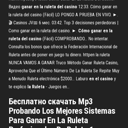
Видео
ganar
en
la
ruleta
del
casino
12:33. Cómo ganar en
la ruleta del casino (Fácil) LO PONGO A PRUEBA EN VIVO. ►.
🎬 Casinos JV📅 6 мес. 03:42. Top 3 decisiones perdedoras |
Como ganar en la ruleta del casino. ►.
Cómo
ganar
en
la
ruleta
del
casino
(Fácil) COMPROBANDO… No intentar.
Consulta los bonos que ofrece la Federación Internacional de
Ruleta antes de poner en juego tu dinero. httpen la ruleta
NUNCA VAMOS A GANAR Truco Método Ganar Ruleta Casino,
Aprovecha Que el Último Número De La Ruleta Se Repite Muy
a Menudo Ruleta electrónica $2000... Laburo
en
el
casino
y
te explico
la
Ruleta
- Juegos en…
Бесплатно скачать Mp3
Probando Los Mejores Sistemas
Para Ganar En La Ruleta