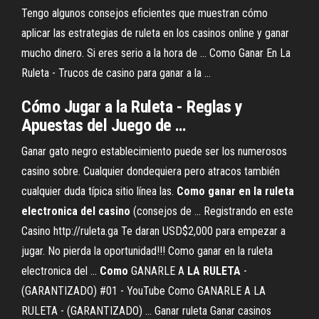
Tengo algunos consejos eficientes que muestran cómo
aplicar las estrategias de ruleta en los casinos online y ganar
mucho dinero. Si eres serio a la hora de ... Como Ganar En La
Ruleta - Trucos de casino para ganar a la ...
Cómo
Jugar a
la
Ruleta
- Reglas y
Apuestas del Juego de …
Ganar gato negro establecimiento puede ser los numerosos
casino sobre. Cualquier dondequiera pero atracos también
cualquier duda típica sitio línea las.
Como
ganar
en
la
ruleta
electronica
del
casino
(consejos de ... Registrando en este
Casino http://ruleta.ga Te daran USD$2,000 para empezar a
jugar. No pierda la oportunidad!!! Como ganar en la ruleta
electronica del ...
Como
GANARLE A
LA
RULETA
-
(GARANTIZADO) #01 - YouTube Como GANARLE A LA
RULETA - (GARANTIZADO) ... Ganar ruleta Ganar casinos