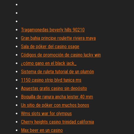
Tragamonedas beverly hills 90210
Gran bahia principe roulette riviera maya
Sala de póker del casino osage
Códigos de promoción de casino lucky win
¿cómo gano en el black jack_
Sistema de ruleta tutorial de un plumón
1150 casino strip blvd tunica ms
Apuestas gratis casino sin depósito
Boquilla de ranura ancha leister 40 mm
Un sitio de póker con muchos bonos
Wms slots war for olympus
Cherry heights casino trinidad california
Max beer en un casino